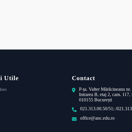
i Utile
Contact
P-ța. Valter Mărăcineanu nr.
kies
Intrarea B, etaj 2, cam. 117, 
010155 București
021.313.00.50/51; /021.313
office@anc.edu.ro