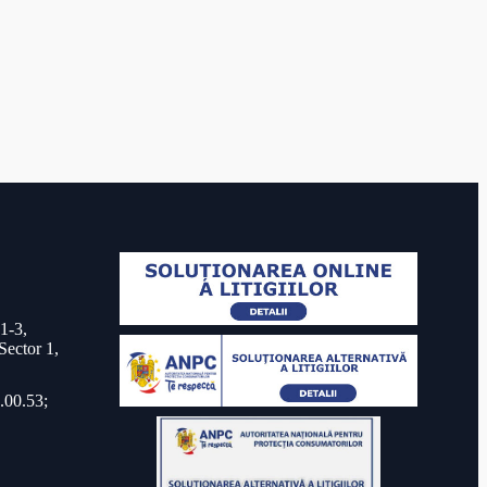
 1-3,
Sector 1,
.00.53;