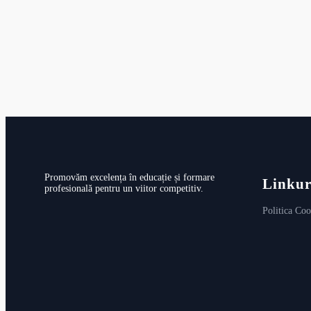
Promovăm excelența în educație și formare
Linkur
profesională pentru un viitor competitiv.
Politica Coo