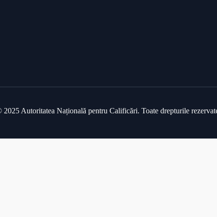
 2025 Autoritatea Națională pentru Calificări. Toate drepturile rezervat
te se considera acceptare a
politicii de utilizare a cookie-urilor
.