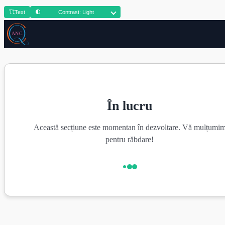
Text
Contrast: Light
În lucru
Această secțiune este momentan în dezvoltare. Vă mulțumi
pentru răbdare!