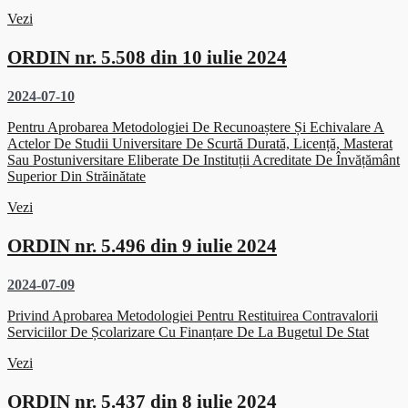
Vezi
ORDIN nr. 5.508 din 10 iulie 2024
2024-07-10
Pentru Aprobarea Metodologiei De Recunoaștere Și Echivalare A
Actelor De Studii Universitare De Scurtă Durată, Licență, Masterat
Sau Postuniversitare Eliberate De Instituții Acreditate De Învățământ
Superior Din Străinătate
Vezi
ORDIN nr. 5.496 din 9 iulie 2024
2024-07-09
Privind Aprobarea Metodologiei Pentru Restituirea Contravalorii
Serviciilor De Școlarizare Cu Finanțare De La Bugetul De Stat
Vezi
ORDIN nr. 5.437 din 8 iulie 2024