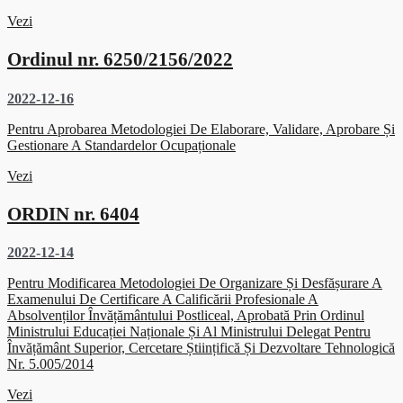
Vezi
Ordinul nr. 6250/2156/2022
2022-12-16
Pentru Aprobarea Metodologiei De Elaborare, Validare, Aprobare Și
Gestionare A Standardelor Ocupaționale
Vezi
ORDIN nr. 6404
2022-12-14
Pentru Modificarea Metodologiei De Organizare Și Desfășurare A
Examenului De Certificare A Calificării Profesionale A
Absolvenților Învățământului Postliceal, Aprobată Prin Ordinul
Ministrului Educației Naționale Și Al Ministrului Delegat Pentru
Învățământ Superior, Cercetare Științifică Și Dezvoltare Tehnologică
Nr. 5.005/2014
Vezi