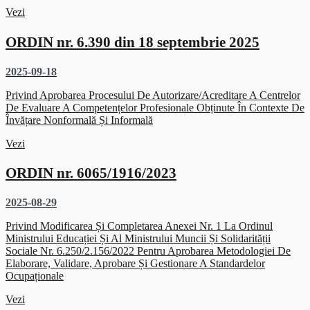
Vezi
ORDIN nr. 6.390 din 18 septembrie 2025
2025-09-18
Privind Aprobarea Procesului De Autorizare/acreditare A Centrelor
De Evaluare A Competențelor Profesionale Obținute În Contexte De
Învățare Nonformală Și Informală
Vezi
ORDIN nr. 6065/1916/2023
2025-08-29
Privind Modificarea Și Completarea Anexei Nr. 1 La Ordinul
Ministrului Educației Și Al Ministrului Muncii Și Solidarității
Sociale Nr. 6.250/2.156/2022 Pentru Aprobarea Metodologiei De
Elaborare, Validare, Aprobare Și Gestionare A Standardelor
Ocupaționale
Vezi