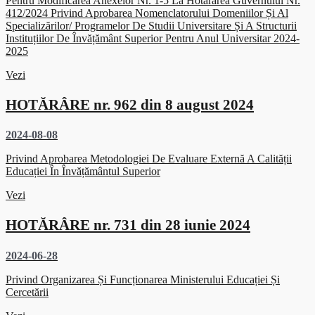
Pentru Modificarea Anexelor Nr. 1-5 La Hotărârea Guvernului Nr.
412/2024 Privind Aprobarea Nomenclatorului Domeniilor Și Al
Specializărilor/ Programelor De Studii Universitare Și A Structurii
Instituțiilor De Învățământ Superior Pentru Anul Universitar 2024-
2025
Vezi
HOTĂRÂRE nr. 962 din 8 august 2024
2024-08-08
Privind Aprobarea Metodologiei De Evaluare Externă A Calității
Educației În Învățământul Superior
Vezi
HOTĂRÂRE nr. 731 din 28 iunie 2024
2024-06-28
Privind Organizarea Și Funcționarea Ministerului Educației Și
Cercetării