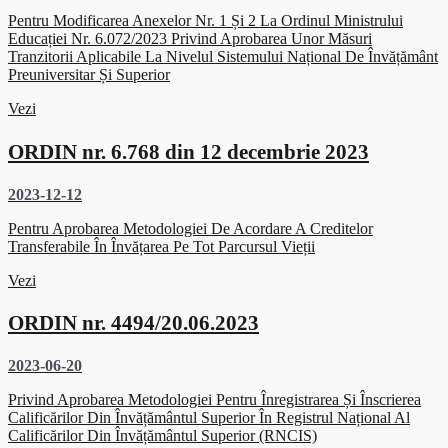
Pentru Modificarea Anexelor Nr. 1 Și 2 La Ordinul Ministrului
Educației Nr. 6.072/2023 Privind Aprobarea Unor Măsuri
Tranzitorii Aplicabile La Nivelul Sistemului Național De Învățământ
Preuniversitar Și Superior
Vezi
ORDIN nr. 6.768 din 12 decembrie 2023
2023-12-12
Pentru Aprobarea Metodologiei De Acordare A Creditelor
Transferabile În Învățarea Pe Tot Parcursul Vieții
Vezi
ORDIN nr. 4494/20.06.2023
2023-06-20
Privind Aprobarea Metodologiei Pentru Înregistrarea Și Înscrierea
Calificărilor Din Învățământul Superior În Registrul Național Al
Calificărilor Din Învățământul Superior (RNCIS)