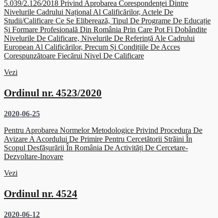
5.039/2.126/2018 Privind Aprobarea Corespondenței Dintre
Nivelurile Cadrului Național Al Calificărilor, Actele De
Studii/calificare Ce Se Eliberează, Tipul De Programe De Educație
Și Formare Profesională Din România Prin Care Pot Fi Dobândite
Nivelurile De Calificare, Nivelurile De Referință Ale Cadrului
European Al Calificărilor, Precum Și Condițiile De Acces
Corespunzătoare Fiecărui Nivel De Calificare
Vezi
Ordinul nr. 4523/2020
2020-06-25
Pentru Aprobarea Normelor Metodologice Privind Procedura De
Avizare A Acordului De Primire Pentru Cercetătorii Străini În
Scopul Desfășurării În România De Activități De Cercetare-
Dezvoltare-Inovare
Vezi
Ordinul nr. 4524
2020-06-12