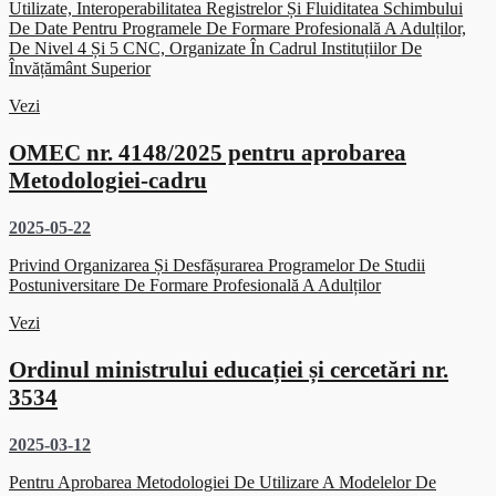
Utilizate, Interoperabilitatea Registrelor Și Fluiditatea Schimbului
De Date Pentru Programele De Formare Profesională A Adulților,
De Nivel 4 Și 5 CNC, Organizate În Cadrul Instituțiilor De
Învățământ Superior
Vezi
OMEC nr. 4148/2025 pentru aprobarea
Metodologiei-cadru
2025-05-22
Privind Organizarea Și Desfășurarea Programelor De Studii
Postuniversitare De Formare Profesională A Adulților
Vezi
Ordinul ministrului educației și cercetări nr.
3534
2025-03-12
Pentru Aprobarea Metodologiei De Utilizare A Modelelor De