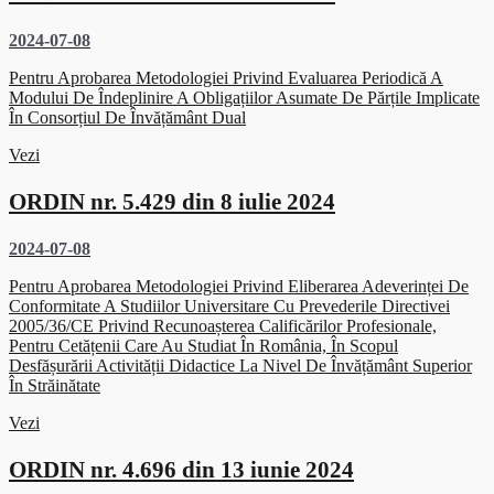
2024-07-08
Pentru Aprobarea Metodologiei Privind Evaluarea Periodică A
Modului De Îndeplinire A Obligațiilor Asumate De Părțile Implicate
În Consorțiul De Învățământ Dual
Vezi
ORDIN nr. 5.429 din 8 iulie 2024
2024-07-08
Pentru Aprobarea Metodologiei Privind Eliberarea Adeverinței De
Conformitate A Studiilor Universitare Cu Prevederile Directivei
2005/36/CE Privind Recunoașterea Calificărilor Profesionale,
Pentru Cetățenii Care Au Studiat În România, În Scopul
Desfășurării Activității Didactice La Nivel De Învățământ Superior
În Străinătate
Vezi
ORDIN nr. 4.696 din 13 iunie 2024