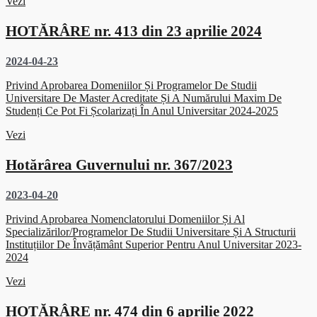
Vezi
HOTĂRÂRE nr. 413 din 23 aprilie 2024
2024-04-23
Privind Aprobarea Domeniilor Și Programelor De Studii
Universitare De Master Acreditate Și A Numărului Maxim De
Studenți Ce Pot Fi Școlarizați În Anul Universitar 2024-2025
Vezi
Hotărârea Guvernului nr. 367/2023
2023-04-20
Privind Aprobarea Nomenclatorului Domeniilor Și Al
Specializărilor/programelor De Studii Universitare Și A Structurii
Instituțiilor De Învățământ Superior Pentru Anul Universitar 2023-
2024
Vezi
HOTĂRÂRE nr. 474 din 6 aprilie 2022