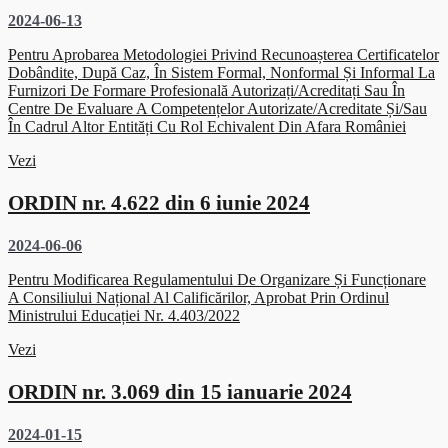
2024-06-13
Pentru Aprobarea Metodologiei Privind Recunoașterea Certificatelor
Dobândite, După Caz, În Sistem Formal, Nonformal Și Informal La
Furnizori De Formare Profesională Autorizați/acreditați Sau În
Centre De Evaluare A Competențelor Autorizate/acreditate Și/sau
În Cadrul Altor Entități Cu Rol Echivalent Din Afara României
Vezi
ORDIN nr. 4.622 din 6 iunie 2024
2024-06-06
Pentru Modificarea Regulamentului De Organizare Și Funcționare
A Consiliului Național Al Calificărilor, Aprobat Prin Ordinul
Ministrului Educației Nr. 4.403/2022
Vezi
ORDIN nr. 3.069 din 15 ianuarie 2024
2024-01-15