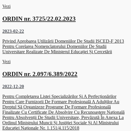
Vezi
ORDIN nr. 3725/22.02.2023
2023-02-22
Privind Aprobarea Utilizării Domeniilor De Studii ISCED-F 2013
Pentru Corelarea Nomenclatorului Domeniilor De Studii
Universitare Realizate De Ministerul Educației Și Cercetării
Vezi
ORDIN nr. 2.097/6.389/2022
2022-12-20
Pentru Completarea Listei Specializărilor Și A Perfecționărilor
Pentru Care Furnizorii De Formare Profesională A Adulților Au
Dreptul Să Organizeze Programe De Formare Profesională
Finalizate Cu Certificate De Absolvire Cu Recunoaștere Națională
Pentru Absolvenții De Studii Universitare, Prevăzută În Anexa La
Ordinul Ministrului Muncii Și Justiției Sociale Și Al Ministrului
Educației Naționale Nr. 1.151/4.115/2018