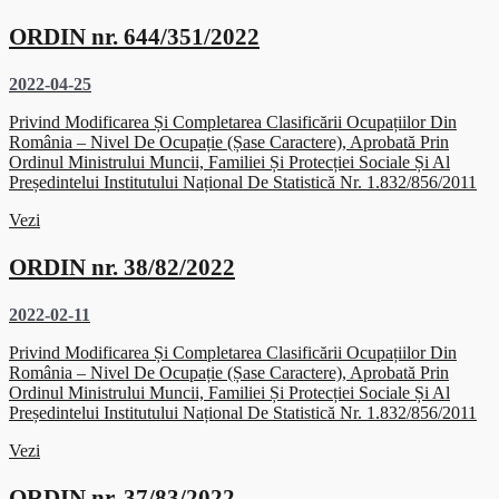
ORDIN nr. 644/351/2022
2022-04-25
Privind Modificarea Și Completarea Clasificării Ocupațiilor Din
România – Nivel De Ocupație (șase Caractere), Aprobată Prin
Ordinul Ministrului Muncii, Familiei Și Protecției Sociale Și Al
Președintelui Institutului Național De Statistică Nr. 1.832/856/2011
Vezi
ORDIN nr. 38/82/2022
2022-02-11
Privind Modificarea Și Completarea Clasificării Ocupațiilor Din
România – Nivel De Ocupație (șase Caractere), Aprobată Prin
Ordinul Ministrului Muncii, Familiei Și Protecției Sociale Și Al
Președintelui Institutului Național De Statistică Nr. 1.832/856/2011
Vezi
ORDIN nr. 37/83/2022