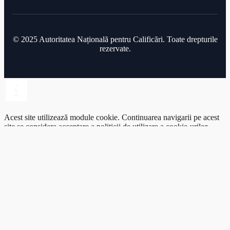
© 2025 Autoritatea Națională pentru Calificări. Toate drepturile
rezervate.
Acest site utilizează module cookie.
Continuarea navigarii pe acest
site se considera acceptare a
politicii de utilizare a cookie-urilor
.
Acceptați doar esențiale
Acceptați toate
Personalizați
Puteți modifica în orice moment preferințele privind modulele
cookie.
Modificați preferințele