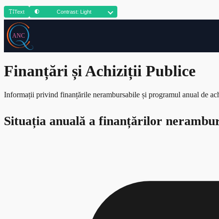
Text
Contrast: Light
Finanțări și Achiziții Publice
Informații privind finanțările nerambursabile și programul anual de achi
Situația anuală a finanțărilor nerambur