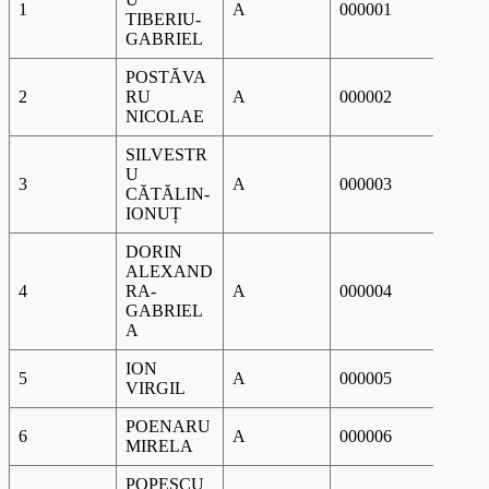
1
A
000001
25-07
TIBERIU-
GABRIEL
Date despre certificat
POSTĂVA
Numar curent
Specialist
2
RU
A
000002
25-07
Seria
Numărul
NICOLAE
SILVESTR
U
3
A
000003
25-07
CĂTĂLIN-
IONUȚ
DORIN
ALEXAND
4
RA-
A
000004
05-09
GABRIEL
A
ION
5
A
000005
05-09
VIRGIL
POENARU
6
A
000006
05-09
MIRELA
POPESCU