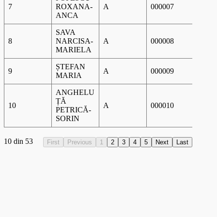
7
ROXANA-
A
000007
05-09
ANCA
SAVA
8
NARCISA-
A
000008
05-09
MARIELA
ȘTEFAN
9
A
000009
05-09
MARIA
ANGHELU
ȚĂ
10
A
000010
05-09
PETRICĂ-
SORIN
10 din 53
First
Previous
1
2
3
4
5
Next
Last