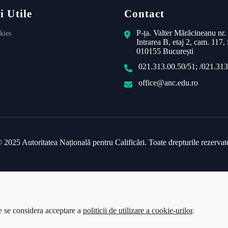
i Utile
Contact
P-ța. Valter Mărăcineanu nr.
kies
Intrarea B, etaj 2, cam. 117, 
010155 București
021.313.00.50/51; /021.313
office@anc.edu.ro
 2025 Autoritatea Națională pentru Calificări. Toate drepturile rezervat
te se considera acceptare a
politicii de utilizare a cookie-urilor
.