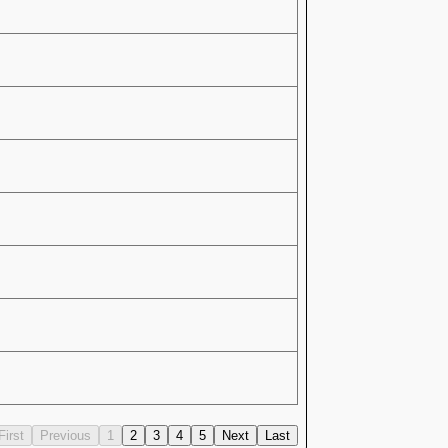
First
Previous
1
2
3
4
5
Next
Last