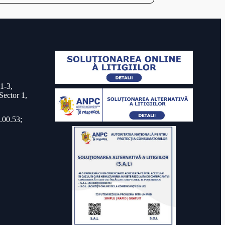
 1-3,
Sector 1,
.00.53;