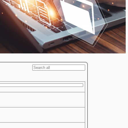
Plan de integritate
prezent)
ări
Reglementari
Registrul evaluatorilor de
S
Acte necesare
competențe
profesionale(2021-2025)