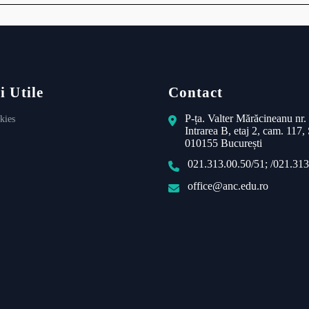
i Utile
Contact
P-ța. Valter Mărăcineanu nr.
kies
Intrarea B, etaj 2, cam. 117, 
010155 București
021.313.00.50/51; /021.313
office@anc.edu.ro