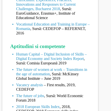
Statistici
Euroguidance
ISCO sarcini și activități
Tarife
Registrul Național al Centrelor Profesionale
Legături utile
Consultare publică
Innovations and Responses to Current
Challenges, Bucharest 2018
, Sursă:
RNCIS
Proiecte
Standarde Ocupaționale 2014-2026
Programe de formare
Registrul Absolventilor
Contact
Integritate instituțională
Note de informare
Acte normative
EuroGuidance, Erasmus+, Institute of
Educational Science
RNCP
Standarde Ocupaționale Arhivate (documentare)
Registre
Comunicat de presa
Statistici europene
Reglementări
În calitate de beneficiar
Specialist în sisteme de calificare
Registru consemnare și analizare propuneri
Etică și conduită
Vocational Education and Training in Europe –
RNPP
Standarde de Pregatire Profesională
RNCIS
Lista calificarilor aprobate provizoriu
În calitate de partener
Evaluator de evaluator
Registrul specialiștilor în sisteme de calificare
Plan de integritate
Romania
, Sursă: CEDEFOP – REFERNET,
2016
RPEFPAIIS
Recunoaștere acte studii nivel 1-5 CNC
RNCIS Arhivă
Reglementări
Evaluator extern
Registrul evaluatorilor de evaluatori
Comitete sectoriale
RNPP
Reglementări
Registrul atestatelor
Evaluator de competențe profesionale
Registrul evaluatorilor externi
Aptitudini si competente
Registrul evaluatorilor de competențe profesionale
Relația cu piața muncii protocoale de colaborare
RPEFPAIIS
Reglementari
Centru competențe digitale
(2026-prezent)
Human Capital – Digital Inclusion of Skills –
Digital Economy and Society Index Report
,
Registrul evaluatorilor de competențe
Standarde Ocupaționale
Acte necesare
Sursă: Comisia Europeană 2019
profesionale(2021-2025)
The future of women at work – Transitions in
the age of automation
, Sursă: McKinsey
Global Institute – June 2019
Vacancy analysis
– First results, 2019,
CEDEFOP
The future of jobs
, Sursă: World Economic
Forum 2018
2018 European Skills Index
, 2018,