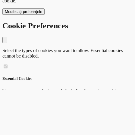
cookie.
Modificați preferințele
Cookie Preferences
Close modal
Select the types of cookies you want to allow. Essential cookies
cannot be disabled.
Essential Cookies
These are necessary for the website to function and cannot be
switched off.
Preferences Cookies
These cookies remember your choices, like language or region, to