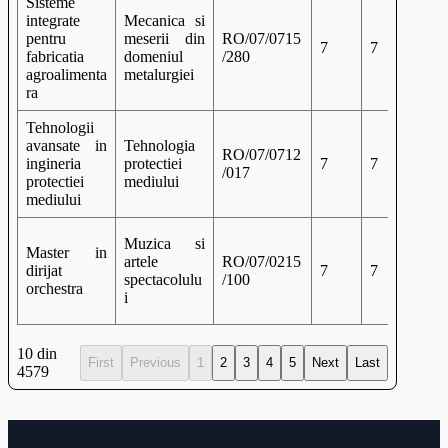
Sisteme
integrate
Mecanica si
pentru
meserii din
RO/07/0715
7
7
fabricatia
domeniul
/280
agroalimenta
metalurgiei
ra
Tehnologii
avansate in
Tehnologia
RO/07/0712
ingineria
protectiei
7
7
/017
protectiei
mediului
mediului
Muzica si
Master in
artele
RO/07/0215
dirijat
7
7
spectacolulu
/100
orchestra
i
10 din
First
Previous
1
2
3
4
5
Next
Last
4579