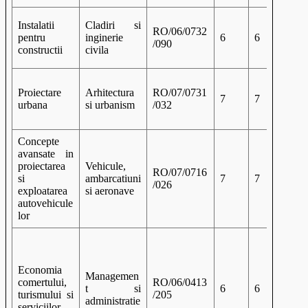
Instalatii
Cladiri si
RO/06/0732
pentru
inginerie
6
6
/090
constructii
civila
Proiectare
Arhitectura
RO/07/0731
7
7
urbana
si urbanism
/032
Concepte
avansate in
proiectarea
Vehicule,
RO/07/0716
si
ambarcatiuni
7
7
/026
exploatarea
si aeronave
autovehicule
lor
Economia
Managemen
comertului,
RO/06/0413
t si
6
6
turismului si
/205
administratie
serviciilor