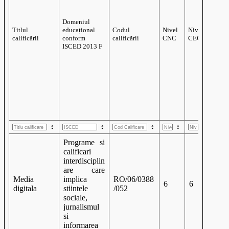
Informații generale
Domeniul
Programe si
Titlul
educațional
Codul
Nivel
calificari
calificării
conform
calificării
CNC
interdisciplin
ISCED 2013 F
are care
Media
implica
RO/06/0388
6
6
digitala
stiintele
/052
sociale,
jurnalismul
si
informarea