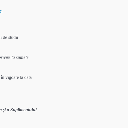
Plan de integritate
prezent)
ări
Reglementari
e;
Registrul evaluatorilor de
S
Acte necesare
competențe
profesionale(2021-2025)
i de studii
rivire la sumele
în vigoare la data
m și a Suplimentului