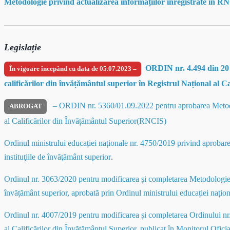
Metodologie privind actualizarea informațiilor înregistrate în R
Legislație
ORDIN nr. 4.494 din 20 
În vigoare începând cu data de 05.07.2023 –
calificărilor din învățământul superior în Registrul Național al 
– ORDIN nr. 5360/01.09.2022 pentru aprobarea Metodolog
ABROGAT
al Calificărilor din Învățământul Superior(RNCIS)
Ordinul ministrului educației naționale nr. 4750/2019 privind aprobare
instituţiile de învăţământ superior
.
Ordinul nr. 3063/2020 pentru modificarea și completarea Metodologiei-c
învățământ superior, aprobată prin Ordinul ministrului educației națio
Ordinul nr. 4007/2019 pentru modificarea și completarea Ordinului nr.
al Calificărilor din Învățământul Superior, publicat în Monitorul Ofici