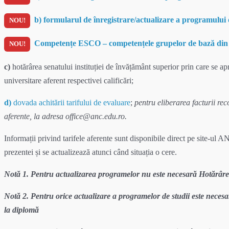
b) formularul de înregistrare/actualizare a programului 
NOU!
Competențe ESCO – competențele grupelor de bază din 
NOU!
c)
hotărârea senatului instituției de învățământ superior prin care se a
universitare aferent respectivei calificări;
d)
dovada achitării tarifului de evaluare
;
pentru eliberarea facturii re
aferente, la adresa office@anc.edu.ro.
Informații privind tarifele aferente sunt disponibile direct pe site-ul
prezentei și se actualizează atunci când situația o cere.
Notă 1. Pentru actualizarea programelor nu este necesară Hotărâr
Notă 2. Pentru orice actualizare a programelor de studii este neces
la diplomă