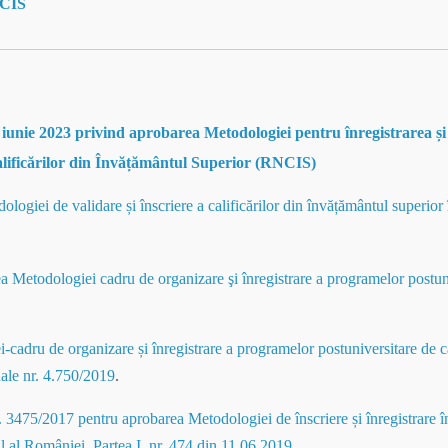
NCIS
iunie 2023 privind aprobarea Metodologiei pentru înregistrarea și 
Calificărilor din Învățământul Superior (RNCIS)
iei de validare și înscriere a calificărilor din învățământul superior 
a Metodologiei cadru de organizare şi înregistrare a programelor postuni
adru de organizare și înregistrare a programelor postuniversitare de căt
nale nr. 4.750/2019
.
 3475/2017 pentru aprobarea Metodologiei de înscriere și înregistrare î
al al României, Partea I, nr. 474 din 11.06.2019
.