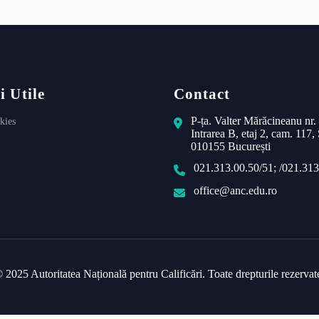
i Utile
Contact
P-ța. Valter Mărăcineanu nr.
kies
Intrarea B, etaj 2, cam. 117, 
010155 București
021.313.00.50/51; /021.313
office@anc.edu.ro
 2025 Autoritatea Națională pentru Calificări. Toate drepturile rezervat