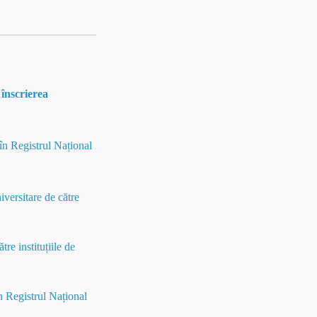
înscrierea
în Registrul Național
versitare de către
re instituțiile de
n Registrul Național