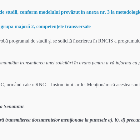
Comunicat de presa
studii nivel 1-5 CNC
RPEFPAIIS
RNPP
Reglement
de studii, conform modelului prevăzut în anexa nr. 3 la metodologi
Comitete sectoriale
RPEFPAII
Relația cu piața muncii
grupa majoră 2, competențele transversale
protocoale de
colaborare
probă programul de studii și se solicită înscrierea în RNCIS a programulu
Standarde Ocupaționale
comandăm transmiterea unei solicitări în avans pentru a vă informa cu p
 ANC, urmând calea: RNC – Instructiuni tarife. Menționăm că acestea sunt 
ea Senatului
.
ară transmiterea documentelor menționate la punctele a), b), d) precu