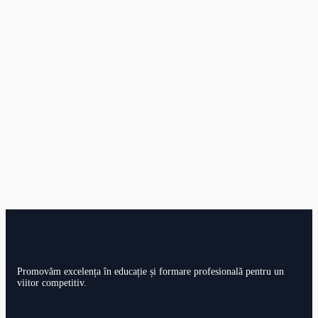
Promovăm excelența în educație și formare profesională pentru un
viitor competitiv.