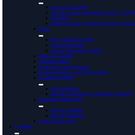
Legea nr. 544/2001
Date de contact responsabil Legea nr. 544/
Formulare
Rapoarte anuale ale aplicării Legii nr. 544/
Buget
Buget individual inițial
Execuție bugetară
Situatia drepturilor salariale
Bilanțuri contabile
Achizitii publice
Declarații de avere/interese
Protecția datelor cu caracter personal
Consultare publică
Acte normative
Registru consemnare și analizare propuneri
Integritate instituțională
Etică și conduită
Plan de integritate
Comunicat de presa
Legislație