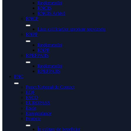
Reglementări
RNCIS
RNCIS Arhivă
RNCP
Lista calificarilor aprobate provizoriu
RNPP
Reglementări
RNPP
RPEFPAIIS
Reglementări
RPEFPAIIS
PNC
Punct Național de Contact
EQF
ESCO
EUROPASS
Epale
Euroguidance
Proiecte
În calitate de beneficiar