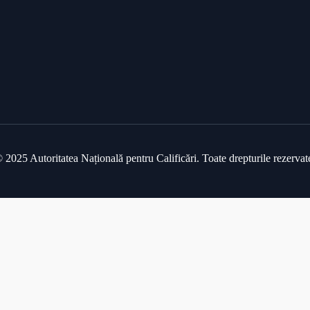
 2025 Autoritatea Națională pentru Calificări. Toate drepturile rezervat
te se considera acceptare a
politicii de utilizare a cookie-urilor
.