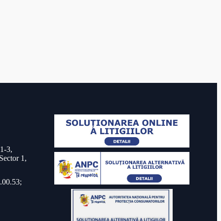
 1-3,
Sector 1,
.00.53;