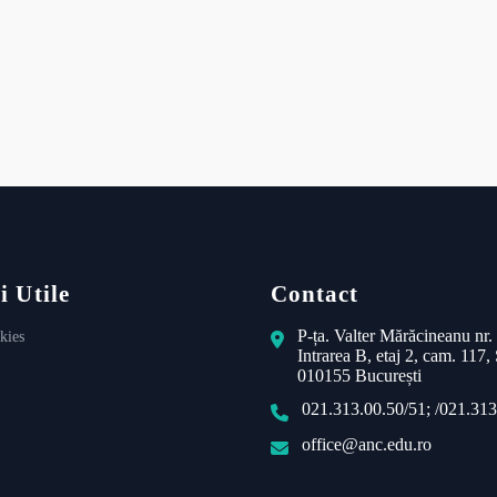
i Utile
Contact
P-ța. Valter Mărăcineanu nr.
kies
Intrarea B, etaj 2, cam. 117, 
010155 București
021.313.00.50/51; /021.313
office@anc.edu.ro