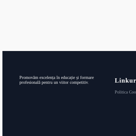
Promovăm excelența în educație și formare
Linkur
profesională pentru un viitor competitiv.
Politica Coo